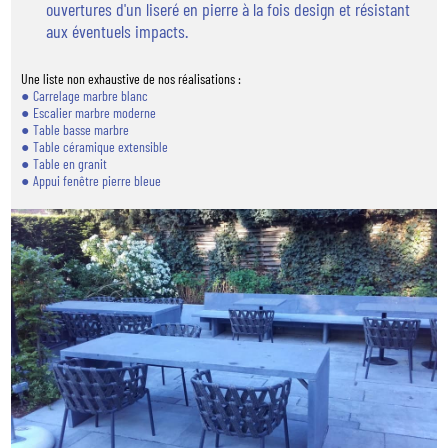
ouvertures d'un liseré en pierre à la fois design et résistant
aux éventuels impacts.
Une liste non exhaustive de nos réalisations :
Carrelage marbre blanc
Escalier marbre moderne
Table basse marbre
Table céramique extensible
Table en granit
Appui fenêtre pierre bleue